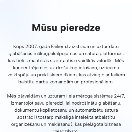
Mūsu pieredze
Kopš 2007. gada Failiem.lv izstrādā un uztur datu
glabāšanas mākoņpakalpojumus un satura platformas,
kas tiek izmantotas starptautiski vairākās valodās. Mēs
koncentrējamies uz drošu koplietošanu, uzticamu
veiktspēju un praktiskiem rīkiem, kas atvieglo ar failiem
balstītu darbu komandām un profesionāļiem.
Mēs pārvaldām un uzturam liela mēroga sistēmas 24/7,
izmantojot savu pieredzi, lai nodrošinātu glabāšanu,
dokumentu koplietošanu un automatizētu satura
apstrādi (tostarp mākslīgā intelekta atbalstītu
organizēšanu un meklēšanu), kas pielāgota biznesa
vajadzībām.