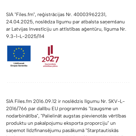
SIA "Files.fm", reģistrācijas Nr. 40003962231,
24.04.2025, noslēdza līgumu par atbalsta saņemšanu
ar Latvijas Investīciju un attīstības aģentūru, līguma Nr.
9.3-1-L-2025/114
SIA Files.fm 2016.09.12 ir noslēdzis līgumu Nr. SKV-L-
2016/766 par dalību EU programmās "Izaugsme un
nodarbinātība", "Palielināt augstas pievienotās vērtības
produktu un pakalpojumu eksporta proporciju" un
saņemot līdzfinansējumu pasākumā "Starptautiskās