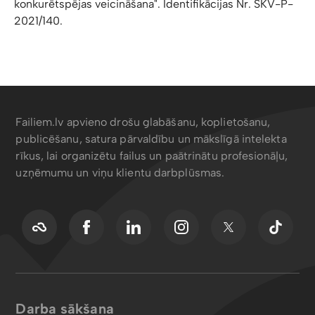
konkurētspējas veicināšana". Identifikācijas Nr. SKV-P-
2021/140.
Failiem.lv apvieno drošu glabāšanu, koplietošanu,
publicēšanu, satura pārvaldību un mākslīgā intelekta
rīkus, lai organizētu failus un paātrinātu profesionāļu,
uzņēmumu un viņu klientu darbplūsmas.
Darba sākšana