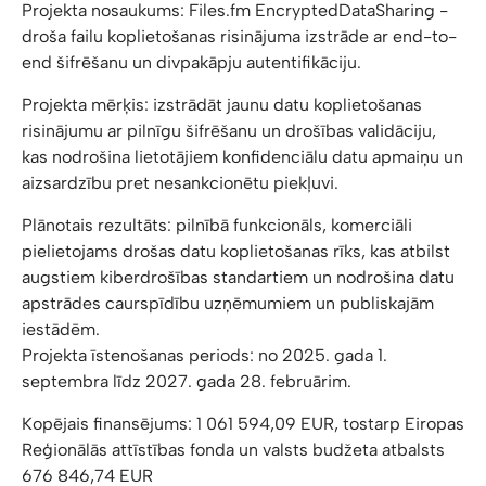
Projekta nosaukums: Files.fm EncryptedDataSharing -
droša failu koplietošanas risinājuma izstrāde ar end-to-
end šifrēšanu un divpakāpju autentifikāciju.
Projekta mērķis: izstrādāt jaunu datu koplietošanas
risinājumu ar pilnīgu šifrēšanu un drošības validāciju,
kas nodrošina lietotājiem konfidenciālu datu apmaiņu un
aizsardzību pret nesankcionētu piekļuvi.
Plānotais rezultāts: pilnībā funkcionāls, komerciāli
pielietojams drošas datu koplietošanas rīks, kas atbilst
augstiem kiberdrošības standartiem un nodrošina datu
apstrādes caurspīdību uzņēmumiem un publiskajām
iestādēm.
Projekta īstenošanas periods: no 2025. gada 1.
septembra līdz 2027. gada 28. februārim.
Kopējais finansējums: 1 061 594,09 EUR, tostarp Eiropas
Reģionālās attīstības fonda un valsts budžeta atbalsts
676 846,74 EUR