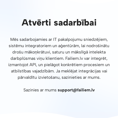
Atvērti sadarbībai
Mēs sadarbojamies ar IT pakalpojumu sniedzējiem,
sistēmu integratoriem un aģentūrām, lai nodrošinātu
drošu mākoņkrātuvi, saturu un mākslīgā intelekta
darbplūsmas viņu klientiem. Failiem.lv var integrēt,
izmantojot API, un pielāgot konkrētiem procesiem un
atbilstības vajadzībām. Ja meklējat integrācijas vai
pārvaldītu izvietošanu, sazinieties ar mums.
Sazinies ar mums
support@failiem.lv