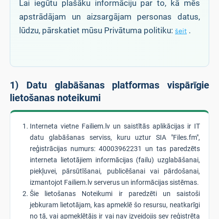
Lai iegūtu plašāku informāciju par to, kā mēs
apstrādājam un aizsargājam personas datus,
lūdzu, pārskatiet mūsu Privātuma politiku:
.
šeit
1) Datu glabāšanas platformas vispārīgie
lietošanas noteikumi
Interneta vietne Failiem.lv un saistītās aplikācijas ir IT
datu glabāšanas serviss, kuru uztur SIA "Files.fm",
reģistrācijas numurs: 40003962231 un tas paredzēts
interneta lietotājiem informācijas (failu) uzglabāšanai,
piekļuvei, pārsūtīšanai, publicēšanai vai pārdošanai,
izmantojot Failiem.lv serverus un informācijas sistēmas.
Šie lietošanas Noteikumi ir paredzēti un saistoši
jebkuram lietotājam, kas apmeklē šo resursu, neatkarīgi
no tā, vai apmeklētājs ir vai nav izveidojis sev reģistrēta