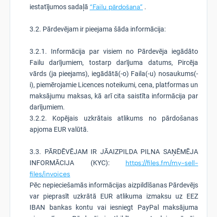
iestatījumos sadaļā
“Failu pārdošana”
.
3.2. Pārdevējam ir pieejama šāda informācija:
3.2.1. Informācija par visiem no Pārdevēja iegādāto
Failu darījumiem, tostarp darījuma datums, Pircēja
vārds (ja pieejams), iegādātā(-o) Faila(-u) nosaukums(-
i), piemērojamie Licences noteikumi, cena, platformas un
maksājumu maksas, kā arī cita saistīta informācija par
darījumiem.
3.2.2. Kopējais uzkrātais atlikums no pārdošanas
apjoma EUR valūtā.
3.3. PĀRDĒVĒJAM IR JĀAIZPILDA PILNA SAŅĒMĒJA
INFORMĀCIJA (KYC):
https://files.fm/my-sell-
files/invoices
Pēc nepieciešamās informācijas aizpildīšanas Pārdevējs
var pieprasīt uzkrātā EUR atlikuma izmaksu uz EEZ
IBAN bankas kontu vai iesniegt PayPal maksājuma