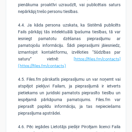
pienākuma proaktīvi uzraudzīt, vai publicētais saturs
nepārkāpj trešo personu tiesības.
4.4. Ja kāda persona uzskata, ka Sistēmā publicēts
Fails pārkāpj tās intelektuālā īpašuma tiesības, tā var
iesniegt pamatotu dzēšanas pieprasījumu ar
pamatojošu informāciju. Šādi pieprasījumi jāiesniedz,
izmantojot kontaktformu, izvēloties “Sūdzības par
saturu” vietnē:
[https://files.fm/contacts]
(https://files.fm/contacts)
4.5. Files.fm pārskatīs pieprasījumu un var noņemt vai
atspējot piekļuvi Failam, ja pieprasījumā ir ietverts
pietiekams un juridiski pamatots pieprasīto tiesību un
iespējamā pārkāpuma pamatojums. Files.fm var
pieprasīt papildu informāciju, ja tas nepieciešams
pieprasījuma apstrādei.
4.6. Pēc iegādes Lietotājs piešķir Pircējam licenci Faila