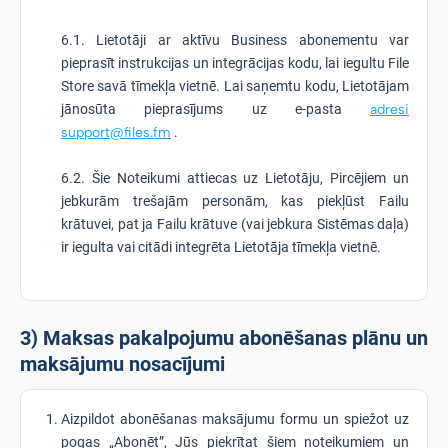
6.1. Lietotāji ar aktīvu Business abonementu var
pieprasīt instrukcijas un integrācijas kodu, lai iegultu File
Store savā tīmekļa vietnē. Lai saņemtu kodu, Lietotājam
jānosūta pieprasījums uz e-pasta
adresi
support@files.fm
.
6.2. Šie Noteikumi attiecas uz Lietotāju, Pircējiem un
jebkurām trešajām personām, kas piekļūst Failu
krātuvei, pat ja Failu krātuve (vai jebkura Sistēmas daļa)
ir iegulta vai citādi integrēta Lietotāja tīmekļa vietnē.
3) Maksas pakalpojumu abonēšanas plānu un
maksājumu nosacījumi
Aizpildot abonēšanas maksājumu formu un spiežot uz
pogas „Abonēt”, Jūs piekrītat šiem noteikumiem un