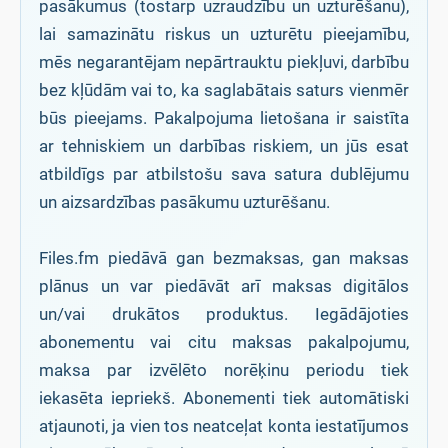
pasākumus (tostarp uzraudzību un uzturēšanu),
lai samazinātu riskus un uzturētu pieejamību,
mēs negarantējam nepārtrauktu piekļuvi, darbību
bez kļūdām vai to, ka saglabātais saturs vienmēr
būs pieejams. Pakalpojuma lietošana ir saistīta
ar tehniskiem un darbības riskiem, un jūs esat
atbildīgs par atbilstošu sava satura dublējumu
un aizsardzības pasākumu uzturēšanu.
Files.fm piedāvā gan bezmaksas, gan maksas
plānus un var piedāvāt arī maksas digitālos
un/vai drukātos produktus. Iegādājoties
abonementu vai citu maksas pakalpojumu,
maksa par izvēlēto norēķinu periodu tiek
iekasēta iepriekš. Abonementi tiek automātiski
atjaunoti, ja vien tos neatceļat konta iestatījumos