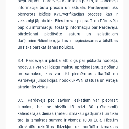
pieprasījumu. Pārdevējs ir atbildīgs par to, lai saņēmēja
informācija būtu precīza un aktuāla. Pārdevējam tiks
piemērots iekšējs KYC/verifikācijas process, kas ir
veiksmīgi jāpabeidz. Files.fm var pieprasīt no Pārdevēja
papildu informāciju, tostarp informāciju par Pārdevēju,
pārdošanai piedāvāto saturu un saistītajiem
darījumiem/klientiem, ja tas ir nepieciešams atbilstības
un riska pārskatīšanas nolūkos.
3.4. Pārdevējs ir pilnībā atbildīgs par jebkādu nodokļu,
nodevu, PVN vai līdzīgu maksu aprēķināšanu, ziņošanu
un samaksu, kas var tikt piemērotas atkarībā no
Pārdevēja jurisdikcijas, nodokļu/PVN statusa un Pircēja
atrašanās vietas.
3.5. Pārdevējs pēc saviem ieskatiem var pieprasīt
izmaksu, bet ne biežāk kā reizi 30 (trīsdesmit)
kalendārajās dienās (nelielu izmaksu gadījumā) un tikai
tad, ja izmaksas summa ir vismaz 10,00 EUR. Files.fm
pārskaitīs uzkrātos līdzekļus uz norādīto izmaksas