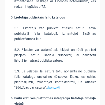
izmantošanai saskaņā ar Licences noteikumiem, kas
redzami iegādes brīdī.
Lietotāja publiskais failu katalogs
5.1. Lietotājs var publicēt atlasītu saturu savā
publiskajā failu katalogā, izmantojot Sistēmas
publicēšanas rīkus.
5.2. Files.fm var automātiski iekļaut un rādīt publiski
pieejamu saturu sadaļā /Discover, lai palīdzētu
lietotājiem atrast publisku saturu.
5.3. Ja vēlaties, lai saturs tiktu noņemts no publiskā
failu kataloga un/vai no /Discover, lūdzu, iesniedziet
pieprasījumu, izmantojot kontaktformu, un atlasiet
“Sūdzības par saturu”:
/kontakti
Failu krātuves platformas integrācija lietotāja tīmekļa
vietnē