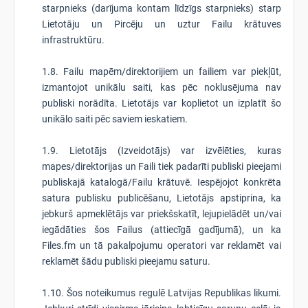
starpnieks (darījuma kontam līdzīgs starpnieks) starp
Lietotāju un Pircēju un uztur Failu krātuves
infrastruktūru.
1.8. Failu mapēm/direktorijiem un failiem var piekļūt,
izmantojot unikālu saiti, kas pēc noklusējuma nav
publiski norādīta. Lietotājs var koplietot un izplatīt šo
unikālo saiti pēc saviem ieskatiem.
1.9. Lietotājs (Izveidotājs) var izvēlēties, kuras
mapes/direktorijas un Faili tiek padarīti publiski pieejami
publiskajā katalogā/Failu krātuvē. Iespējojot konkrēta
satura publisku publicēšanu, Lietotājs apstiprina, ka
jebkurš apmeklētājs var priekšskatīt, lejupielādēt un/vai
iegādāties šos Failus (attiecīgā gadījumā), un ka
Files.fm un tā pakalpojumu operatori var reklamēt vai
reklamēt šādu publiski pieejamu saturu.
1.10. Šos noteikumus regulē Latvijas Republikas likumi.