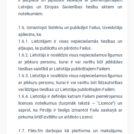
ir jāizplata un jāpublicē saskaņā ar piemērojamajiem
Latvijas un Eiropas Savienības tiesību aktiem un
noteikumiem.
1.6. Izmantojot Sistēmu un publicējot Failus, Izveidotājs
apliecina, ka:
1.6.1. Lietotājam ir visas nepieciešamās tiesības un
atļaujas, lai publicētu un pārdotu Failus.
1.6.2. Lietotājs ir noslēdzis visus nepieciešamos līgumus
ar jebkuru personu, kurai ir vai varētu būt jebkādas
tiesības saistībā ar Lietotāja publicētajiem Failiem.
1.6.3. Lietotājs ir noslēdzis visus nepieciešamos līgumus
ar jebkuru personu, kurai ir vai varētu būt līdzautorības
vai līdzīgas tiesības uz Lietotāja publicētajām Failēm.
1.6.4. Lietotājs ir definējis katram Failam piemērojamos
licences noteikumus (turpmāk tekstā — “Licence”) un
saprot, ka Pircējs ir tiesīgs izmantot Failu saskaņā ar
pirkuma brīdī izvēlēto un attēloto Licenci.
1.7. Files.fm darbojas kā platforma un maksājumu