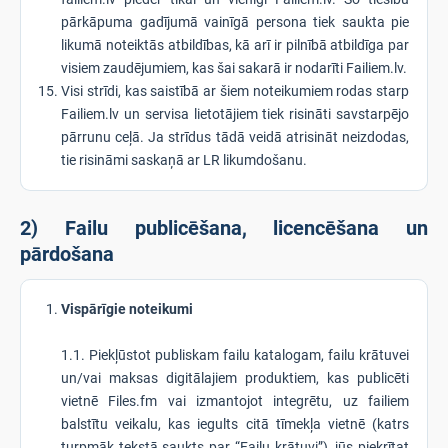
pārkāpuma gadījumā vainīgā persona tiek saukta pie
likumā noteiktās atbildības, kā arī ir pilnībā atbildīga par
visiem zaudējumiem, kas šai sakarā ir nodarīti Failiem.lv.
Visi strīdi, kas saistībā ar šiem noteikumiem rodas starp
Failiem.lv un servisa lietotājiem tiek risināti savstarpējo
pārrunu ceļā. Ja strīdus tādā veidā atrisināt neizdodas,
tie risināmi saskaņā ar LR likumdošanu.
2) Failu publicēšana, licencēšana un
pārdošana
Vispārīgie noteikumi
1.1. Piekļūstot publiskam failu katalogam, failu krātuvei
un/vai maksas digitālajiem produktiem, kas publicēti
vietnē Files.fm vai izmantojot integrētu, uz failiem
balstītu veikalu, kas iegults citā tīmekļa vietnē (katrs
turpmāk tekstā saukts par “Failu krātuvi”), jūs piekrītat