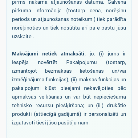
pirms nākamā atjaunošanas datuma. Galvenā
pirkuma informācija (tostarp cena, norēķinu
periods un atjaunošanas noteikumi) tiek parādīta
norēķinoties un tiek nosūtīta arī pa e-pastu jūsu
uzskaitei.
Maksājumi netiek atmaksāti,
jo: (i) jums ir
iespēja novērtēt Pakalpojumu (tostarp,
izmantojot bezmaksas lietošanas un/vai
izmēģinājuma funkcijas); (ii) maksas funkcijas un
pakalpojumi kļūst pieejami nekavējoties pēc
apmaksas veikšanas un var būt nepieciešama
tehnisko resursu piešķiršana; un (iii) drukātie
produkti (attiecīgā gadījumā) ir personalizēti un
izgatavoti tieši jūsu pasūtījumam.