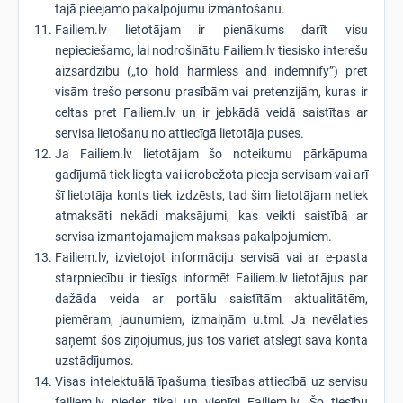
tajā pieejamo pakalpojumu izmantošanu.
Failiem.lv lietotājam ir pienākums darīt visu
nepieciešamo, lai nodrošinātu Failiem.lv tiesisko interešu
aizsardzību („to hold harmless and indemnify”) pret
visām trešo personu prasībām vai pretenzijām, kuras ir
celtas pret Failiem.lv un ir jebkādā veidā saistītas ar
servisa lietošanu no attiecīgā lietotāja puses.
Ja Failiem.lv lietotājam šo noteikumu pārkāpuma
gadījumā tiek liegta vai ierobežota pieeja servisam vai arī
šī lietotāja konts tiek izdzēsts, tad šim lietotājam netiek
atmaksāti nekādi maksājumi, kas veikti saistībā ar
servisa izmantojamajiem maksas pakalpojumiem.
Failiem.lv, izvietojot informāciju servisā vai ar e-pasta
starpniecību ir tiesīgs informēt Failiem.lv lietotājus par
dažāda veida ar portālu saistītām aktualitātēm,
piemēram, jaunumiem, izmaiņām u.tml. Ja nevēlaties
saņemt šos ziņojumus, jūs tos variet atslēgt sava konta
uzstādījumos.
Visas intelektuālā īpašuma tiesības attiecībā uz servisu
failiem.lv pieder tikai un vienīgi Failiem.lv. Šo tiesību