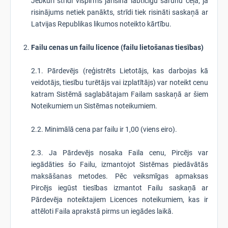
Jebkuri strīdi vispirms jārisina labticīgu sarunu ceļā; ja
risinājums netiek panākts, strīdi tiek risināti saskaņā ar
Latvijas Republikas likumos noteikto kārtību.
Failu cenas un failu licence (failu lietošanas tiesības)
2.1. Pārdevējs (reģistrēts Lietotājs, kas darbojas kā
veidotājs, tiesību turētājs vai izplatītājs) var noteikt cenu
katram Sistēmā saglabātajam Failam saskaņā ar šiem
Noteikumiem un Sistēmas noteikumiem.
2.2. Minimālā cena par failu ir 1,00 (viens eiro).
2.3. Ja Pārdevējs nosaka Faila cenu, Pircējs var
iegādāties šo Failu, izmantojot Sistēmas piedāvātās
maksāšanas metodes. Pēc veiksmīgas apmaksas
Pircējs iegūst tiesības izmantot Failu saskaņā ar
Pārdevēja noteiktajiem Licences noteikumiem, kas ir
attēloti Faila aprakstā pirms un iegādes laikā.