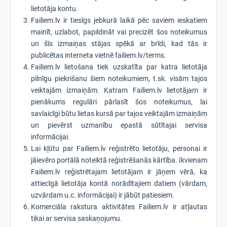
lietotāja kontu.
Failiem.lv ir tiesīgs jebkurā laikā pēc saviem ieskatiem
mainīt, uzlabot, papildināt vai precizēt šos noteikumus
un šīs izmaiņas stājas spēkā ar brīdi, kad tās ir
publicētas interneta vietnē failiem.lv/terms.
Failiem.lv lietošana tiek uzskatīta par katra lietotāja
pilnīgu piekrišanu šiem noteikumiem, t.sk. visām tajos
veiktajām izmaiņām. Katram Failiem.lv lietotājam ir
pienākums regulāri pārlasīt šos noteikumus, lai
savlaicīgi būtu lietas kursā par tajos veiktajām izmaiņām
un pievērst uzmanību epastā sūtītajai servisa
informācijai.
Lai kļūtu par Failiem.lv reģistrēto lietotāju, personai ir
jāievēro portālā noteiktā reģistrēšanās kārtība. Ikvienam
Failiem.lv reģistrētajam lietotājam ir jāņem vērā, ka
attiecīgā lietotāja kontā norādītajiem datiem (vārdam,
uzvārdam u.c. informācijai) ir jābūt patiesiem.
Komerciāla rakstura aktivitātes Failiem.lv ir atļautas
tikai ar servisa saskaņojumu.