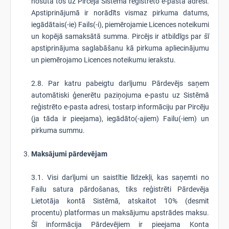
nosūta tos uz Pircēja Sistēmā reģistrēto e-pasta adresi.
Apstiprinājumā ir norādīts vismaz pirkuma datums,
iegādātais(-ie) Fails(-i), piemērojamie Licences noteikumi
un kopējā samaksātā summa. Pircējs ir atbildīgs par šī
apstiprinājuma saglabāšanu kā pirkuma apliecinājumu
un piemērojamo Licences noteikumu ierakstu.
2.8. Par katru pabeigtu darījumu Pārdevējs saņem
automātiski ģenerētu paziņojuma e-pastu uz Sistēmā
reģistrēto e-pasta adresi, tostarp informāciju par Pircēju
(ja tāda ir pieejama), iegādāto(-ajiem) Failu(-iem) un
pirkuma summu.
Maksājumi pārdevējam
3.1. Visi darījumi un saistītie līdzekļi, kas saņemti no
Failu satura pārdošanas, tiks reģistrēti Pārdevēja
Lietotāja kontā Sistēmā, atskaitot 10% (desmit
procentu) platformas un maksājumu apstrādes maksu.
Šī informācija Pārdevējiem ir pieejama Konta