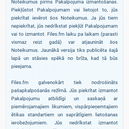
Noteikumus pirms Pakalpojuma izmantošanas.
Piekļūstot Pakalpojumam vai lietojot to, jūs
piekrītat ievērot šos Noteikumus. Ja jūs tiem
nepiekrītat, jūs nedrīkstat piekļūt Pakalpojumam
vai to izmantot. Files.fm laiku pa laikam (parasti
vismaz reizi gadā) var atjaunināt šos
Noteikumus. Jaunākā versija tiks publicēta šajā
lapā un stāsies spēkā no brīža, kad tā būs
pieejama.
Files.fm galvenokārt tiek nodrošināts
pašapkalpošanās režīmā. Jūs piekrītat izmantot
Pakalpojumu atbildīgi un saskaņā ar
piemērojamajiem likumiem, vispārpieņemtajiem
ētikas standartiem un saprātīgiem lietošanas
ierobežojumiem. Jūs nedrīkstat izmantot