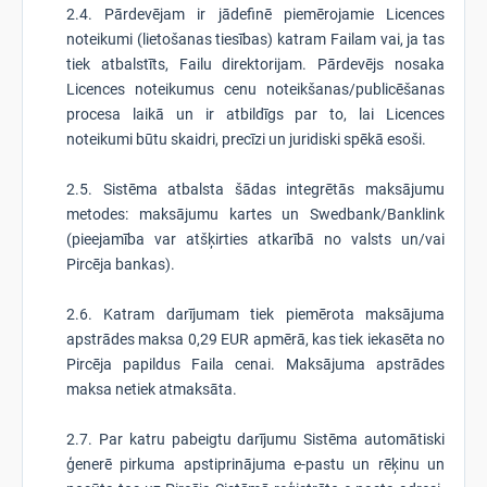
2.4. Pārdevējam ir jādefinē piemērojamie Licences
noteikumi (lietošanas tiesības) katram Failam vai, ja tas
tiek atbalstīts, Failu direktorijam. Pārdevējs nosaka
Licences noteikumus cenu noteikšanas/publicēšanas
procesa laikā un ir atbildīgs par to, lai Licences
noteikumi būtu skaidri, precīzi un juridiski spēkā esoši.
2.5. Sistēma atbalsta šādas integrētās maksājumu
metodes: maksājumu kartes un Swedbank/Banklink
(pieejamība var atšķirties atkarībā no valsts un/vai
Pircēja bankas).
2.6. Katram darījumam tiek piemērota maksājuma
apstrādes maksa 0,29 EUR apmērā, kas tiek iekasēta no
Pircēja papildus Faila cenai. Maksājuma apstrādes
maksa netiek atmaksāta.
2.7. Par katru pabeigtu darījumu Sistēma automātiski
ģenerē pirkuma apstiprinājuma e-pastu un rēķinu un