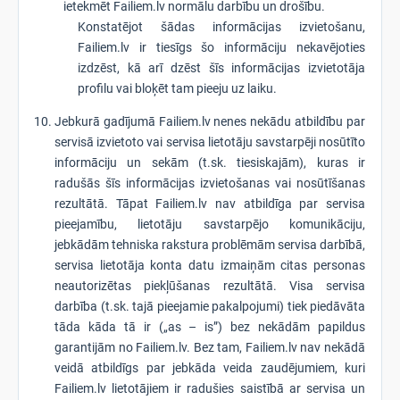
ietekmēt Failiem.lv normālu darbību un drošību.
Konstatējot šādas informācijas izvietošanu,
Failiem.lv ir tiesīgs šo informāciju nekavējoties
izdzēst, kā arī dzēst šīs informācijas izvietotāja
profilu vai bloķēt tam pieeju uz laiku.
Jebkurā gadījumā Failiem.lv nenes nekādu atbildību par
servisā izvietoto vai servisa lietotāju savstarpēji nosūtīto
informāciju un sekām (t.sk. tiesiskajām), kuras ir
radušās šīs informācijas izvietošanas vai nosūtīšanas
rezultātā. Tāpat Failiem.lv nav atbildīga par servisa
pieejamību, lietotāju savstarpējo komunikāciju,
jebkādām tehniska rakstura problēmām servisa darbībā,
servisa lietotāja konta datu izmaiņām citas personas
neautorizētas piekļūšanas rezultātā. Visa servisa
darbība (t.sk. tajā pieejamie pakalpojumi) tiek piedāvāta
tāda kāda tā ir („as – is”) bez nekādām papildus
garantijām no Failiem.lv. Bez tam, Failiem.lv nav nekādā
veidā atbildīgs par jebkāda veida zaudējumiem, kuri
Failiem.lv lietotājiem ir radušies saistībā ar servisa un