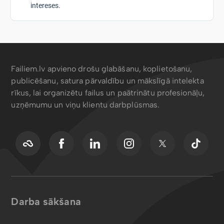
intereses.
Failiem.lv apvieno drošu glabāšanu, koplietošanu,
publicēšanu, satura pārvaldību un mākslīgā intelekta
rīkus, lai organizētu failus un paātrinātu profesionāļu,
uzņēmumu un viņu klientu darbplūsmas.
Darba sākšana