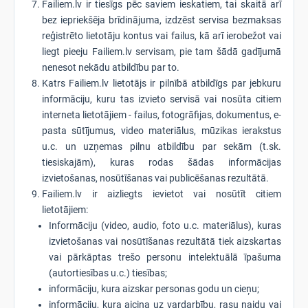
Failiem.lv ir tiesīgs pēc saviem ieskatiem, tai skaitā arī
bez iepriekšēja brīdinājuma, izdzēst servisa bezmaksas
reģistrēto lietotāju kontus vai failus, kā arī ierobežot vai
liegt pieeju Failiem.lv servisam, pie tam šādā gadījumā
nenesot nekādu atbildību par to.
Katrs Failiem.lv lietotājs ir pilnībā atbildīgs par jebkuru
informāciju, kuru tas izvieto servisā vai nosūta citiem
interneta lietotājiem - failus, fotogrāfijas, dokumentus, e-
pasta sūtījumus, video materiālus, mūzikas ierakstus
u.c. un uzņemas pilnu atbildību par sekām (t.sk.
tiesiskajām), kuras rodas šādas informācijas
izvietošanas, nosūtīšanas vai publicēšanas rezultātā.
Failiem.lv ir aizliegts ievietot vai nosūtīt citiem
lietotājiem:
Informāciju (video, audio, foto u.c. materiālus), kuras
izvietošanas vai nosūtīšanas rezultātā tiek aizskartas
vai pārkāptas trešo personu intelektuālā īpašuma
(autortiesības u.c.) tiesības;
informāciju, kura aizskar personas godu un cieņu;
informāciju, kura aicina uz vardarbību, rasu naidu vai