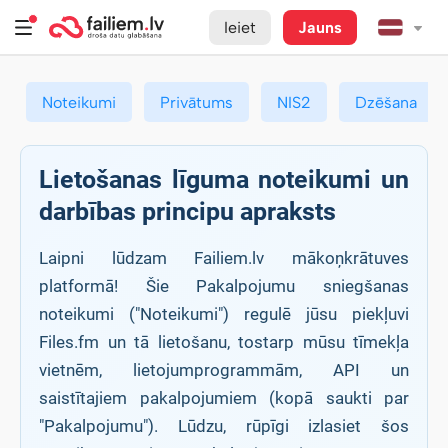
Ieiet
Jauns
Noteikumi
Privātums
NIS2
Dzēšana
Lietošanas līguma noteikumi un
darbības principu apraksts
Laipni lūdzam Failiem.lv mākoņkrātuves
platformā! Šie Pakalpojumu sniegšanas
noteikumi ("Noteikumi") regulē jūsu piekļuvi
Files.fm un tā lietošanu, tostarp mūsu tīmekļa
vietnēm, lietojumprogrammām, API un
saistītajiem pakalpojumiem (kopā saukti par
"Pakalpojumu"). Lūdzu, rūpīgi izlasiet šos