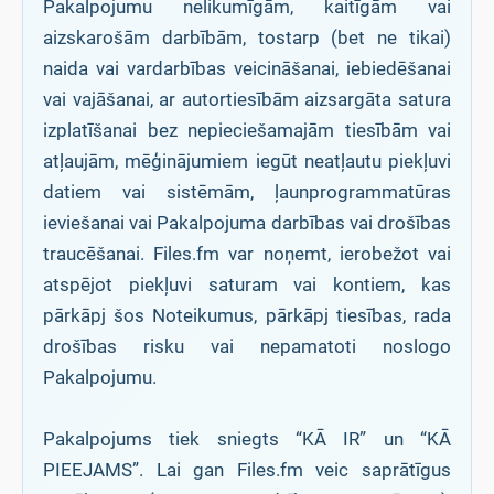
Pakalpojumu nelikumīgām, kaitīgām vai
aizskarošām darbībām, tostarp (bet ne tikai)
naida vai vardarbības veicināšanai, iebiedēšanai
vai vajāšanai, ar autortiesībām aizsargāta satura
izplatīšanai bez nepieciešamajām tiesībām vai
atļaujām, mēģinājumiem iegūt neatļautu piekļuvi
datiem vai sistēmām, ļaunprogrammatūras
ieviešanai vai Pakalpojuma darbības vai drošības
traucēšanai. Files.fm var noņemt, ierobežot vai
atspējot piekļuvi saturam vai kontiem, kas
pārkāpj šos Noteikumus, pārkāpj tiesības, rada
drošības risku vai nepamatoti noslogo
Pakalpojumu.
Pakalpojums tiek sniegts “KĀ IR” un “KĀ
PIEEJAMS”. Lai gan Files.fm veic saprātīgus