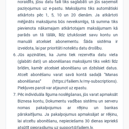
noraidīts, jūsu datu faili tiks saglabāti un jūs saņemsit
paziņojumus uz e-pastu. Maksājums tiks automātiski
atkārtots pēc 1, 5, 10 un 20 dienām. Ja atkārtoti
mēģināts maksājums būs neveiksmīgs, tā summa tiks
pievienota nākamajam atkārtotajam maksājumam kā
parāds un tā tālāk, līdz iztukšosiet savu kontu un
manuāli atcelsiet abonementu. Šāda sistēma ir
izveidota, lai par prioritāti noteiktu datu drošību.
Jūs apzināties, ka Jums tiek rezervēta datu vieta
(glabāti dati) un abonēšanas maksājumi tiks veikti līdz
brīdim, kamēr atcelsiet abonēšanu un dzēsīsiet datus.
Atcelt abonēšanu varat savā kontā sadaļā “Manas
abonēšanas” (https://failiem.lv/my-subscriptions).
Piekļuves paroli var atjaunot uz epastu.
Pēc individuāla līguma noslēgšanas, jūs varat apmaksāt
Biznesa kontu, Dokumentu vadības sistēmu un serveru
nomas pakalpojumus ar rēķinu un bankas
pārskaitījumu. Ja pakalpojumus apmaksājat ar rēķinu,
lai atceltu abonēšanu, nepieciešams 30 dienas iepriekš
atsūtīt pieprasījumu uz support@failiem.lv.