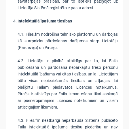
savstarpējas prasības, par to iepriekš paziņojot uz
Lietotāja Sistēmā reģistrēto e-pasta adresi.
Intelektuālā īpašuma tiesības
4.1. Files.fm nodrošina tehnisko platformu un darbojas
kā starpnieks pārdošanas darījumos starp Lietotāju
(Pārdevēju) un Pircēju.
4.2. Lietotājs ir pilnībā atbildīgs par to, lai Faila
publicēšana un pārdošana nepārkāptu trešo personu
intelektuālā īpašuma vai citas tiesības, un lai Lietotājam
būtu visas nepieciešamās tiesības un atļaujas, lai
piešķirtu Failam piedāvātos Licences noteikumus.
Pircējs ir atbildīgs par Faila izmantošanu tikai saskaņā
ar piemērojamajiem Licences noteikumiem un visiem
attiecīgajiem likumiem.
4.3. Files.fm neatkarīgi nepārbauda Sistēmā publicēto
Failu intelektuālā īpašuma tiesību piederību un nav