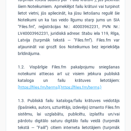
šiem Noteikumiem. Apmeklējot failu krātuvi vai turpinot
lietot vietni, jūs apliecināt, ka jūsu lietošanu regulē šie
Noteikumi un ka tas veido līgumu starp jums un SIA
“Files.fm”, reģistrācijas Nr.: 40003962231, PVN Nr.:
LV40003962231, juridiskā adrese: Stabu iela 119, Rīga,
Latvija (turpmāk tekstā — “Files.fm”). Files.fm var
atjaunināt vai grozīt šos Noteikumus bez iepriekšēja
brīdinājuma.
1.2. Vispārīgie Files.fm pakalpojumu sniegšanas
noteikumi attiecas arī uz visiem jebkura publiskā
kataloga un failu krātuves lietotājiem:
[https://files.fm/terms](https://files.fm/terms)
1.3. Publiskā failu kataloga/failu krātuves veidotājs
(īpašnieks, autors, uzturētājs, izdevējs) izmanto Files.fm
sistēmu, lai uzglabātu, publicētu, izplatītu un/vai
pārdotu digitālo saturu digitālo failu veidā (turpmāk
tekstā — “Faili”) citiem interneta lietotājiem (turpmāk