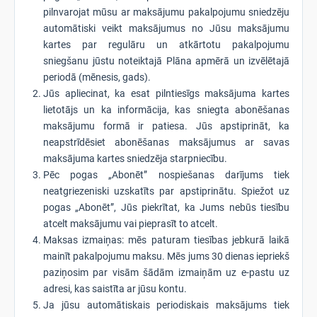
pilnvarojat mūsu ar maksājumu pakalpojumu sniedzēju
automātiski veikt maksājumus no Jūsu maksājumu
kartes par regulāru un atkārtotu pakalpojumu
sniegšanu jūstu noteiktajā Plāna apmērā un izvēlētajā
periodā (mēnesis, gads).
Jūs apliecinat, ka esat pilntiesīgs maksājuma kartes
lietotājs un ka informācija, kas sniegta abonēšanas
maksājumu formā ir patiesa. Jūs apstiprināt, ka
neapstrīdēsiet abonēšanas maksājumus ar savas
maksājuma kartes sniedzēja starpniecību.
Pēc pogas „Abonēt” nospiešanas darījums tiek
neatgriezeniski uzskatīts par apstiprinātu. Spiežot uz
pogas „Abonēt”, Jūs piekrītat, ka Jums nebūs tiesību
atcelt maksājumu vai pieprasīt to atcelt.
Maksas izmaiņas: mēs paturam tiesības jebkurā laikā
mainīt pakalpojumu maksu. Mēs jums 30 dienas iepriekš
paziņosim par visām šādām izmaiņām uz e-pastu uz
adresi, kas saistīta ar jūsu kontu.
Ja jūsu automātiskais periodiskais maksājums tiek