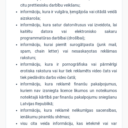
citu prettiesisku darbību veikšanu;
informāciju, kura ir vulgāra, ķengājoša vai citādā veidā
aizskaroša;
informāciju, kura satur datorvīrusus vai izveidota, lai
kaitētu datora vai elektronisko sakaru
programmatūras darbībai (drošībai);
informāciju, kurai piemīt surogātpasta (junk mail,
spam, chain letter) vai nesaskaņotas reklāmas
raksturs;
informāciju, kura ir pornogrāfiska vai pārmērīgi
erotiska rakstura vai kur tiek reklamēts video čats vai
tiek piedāvāts darbs video čatā;
informāciju, kura reklamē finanšu pakalpojumus,
kuriem nav izsniegta licence likumos un noteikumos
noteiktajā kārtībā par finanšu pakalpojumu sniegšanu
Latvijas Republikā;
informāciju, kura reklamē nelikumīgas sacensības,
ienākumu piramīdu shēmas;
visu cita veida informāciju, kas ietekmē vai var