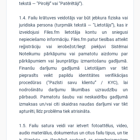
tekstā — “Pircēji” vai “Patērētāji”).
1.4. Failu krātuves veidotājs var būt jebkura fiziska vai
juridiska persona (turpmāk tekstā — “Lietotājs”), kas ir
izveidojusi Files.fm lietotāja kontu un sniegusi
nepieciešamo informāciju. Files.fm patur tiesības atteikt
reģistrāciju vai ierobežot/liegt piekļuvi Sistēmai
Noteikumu pārkāpumu vai pamatotu aizdomu par
pārkāpumiem vai ļaunprātīgu izmantošanu gadījumā.
Finanšu darījumu gadījumā Lietotājam var tikt
pieprasīts veikt papildu identitātes verifikācijas
procedūras (“Pazīsti savu klientu” / KYC), lai
nodrošinātu darījumu likumības uzraudzību un
pārbaudi. Pamatotu šaubu vai neskaidrību gadījumā
izmaksas un/vai citi skaidras naudas darījumi var tikt
apturēti, līdz problēma tiek atrisināta.
1.5. Failu satura veidi var ietvert fotoattēlus, video,
audio materiālus, dokumentus un citus failu tipus, un tie