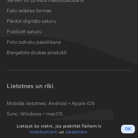
Serveri un privātā mākoņdatošana
Failu ielādes formas
Pārdot digitālo saturu
Publicēt saturu
Foto izdruku pasūtīšana
Bergafoto drukas produkti
Lietotnes un rīki
Mobilās lietotnes:
Android
•
Apple iOS
Sync:
Windows • macOS
Failu konvertors:
PDF
•
MP4
Lietojot šo vietni, jūs piekrītat Failiem.lv
OK
noteikumiem
un
sīkdatnēm.
WebDAV disks