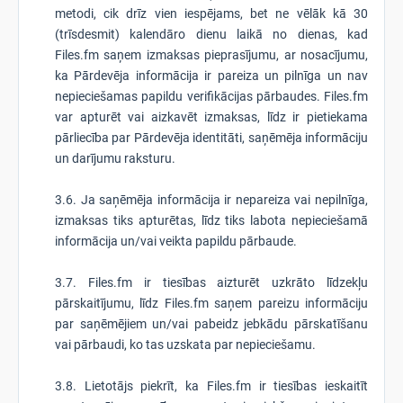
metodi, cik drīz vien iespējams, bet ne vēlāk kā 30
(trīsdesmit) kalendāro dienu laikā no dienas, kad
Files.fm saņem izmaksas pieprasījumu, ar nosacījumu,
ka Pārdevēja informācija ir pareiza un pilnīga un nav
nepieciešamas papildu verifikācijas pārbaudes. Files.fm
var apturēt vai aizkavēt izmaksas, līdz ir pietiekama
pārliecība par Pārdevēja identitāti, saņēmēja informāciju
un darījumu raksturu.
3.6. Ja saņēmēja informācija ir nepareiza vai nepilnīga,
izmaksas tiks apturētas, līdz tiks labota nepieciešamā
informācija un/vai veikta papildu pārbaude.
3.7. Files.fm ir tiesības aizturēt uzkrāto līdzekļu
pārskaitījumu, līdz Files.fm saņem pareizu informāciju
par saņēmējiem un/vai pabeidz jebkādu pārskatīšanu
vai pārbaudi, ko tas uzskata par nepieciešamu.
3.8. Lietotājs piekrīt, ka Files.fm ir tiesības ieskaitīt