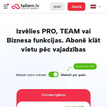
Ieiet
Jauns
Izvēlies PRO, TEAM vai
Biznesa funkcijas. Abonē klāt
vietu pēc vajadzības
Ietaupi līdz 24%
Maksāt katru mēnesi
Maksāt par gadu
Visizdevīgākais