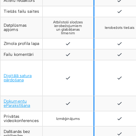
Attēlu redaktors
Tiešās failu saites
Atbilstoši slodzes
Datplūsmas
ierobežojumiem
Ierobežots tiešais
apjoms
un glabāšanas
līmenim
Zīmola profila lapa
Failu komentāri
Digitālā satura
pārdošana
Dokumentu
eParakstīšana
Privātas
Izmēģinājums
videokonferences
Dalīšanās bez
reklāmām