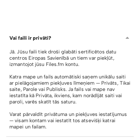
Vai faili ir privāti?
Jā. Jūsu faili tiek droši glabāti sertificētos datu
centros Eiropas Savienībā un tiem var piekļūt,
izmantojot jūsu Files.fm kontu.
Katra mape un fails automātiski saņem unikālu saiti
ar pielāgojamiem piekļuves līmeņiem — Privāts, Tikai
saite, Parole vai Publisks. Ja fails vai mape nav
iestatīta kā Privāta, ikviens, kam norādījāt saiti vai
paroli, varēs skatīt tās saturu.
Varat pārvaldīt privātuma un piekļuves iestatījumus
— visam kontam vai iestatīt tos atsevišķi katrai
mapei un failam.