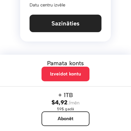
Datu centru izvēle
Sazināties
Pamata konts
Izveidot kontu
+ 1TB
$4,92
/mēn
59$ gadā
Abonēt