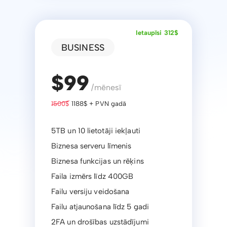
Ietaupīsi 312$
BUSINESS
$99
/mēnesī
1500$
1188$ + PVN gadā
5TB un 10 lietotāji iekļauti
Biznesa serveru līmenis
Biznesa funkcijas un rēķins
Faila izmērs līdz 400GB
Failu versiju veidošana
Failu atjaunošana līdz 5 gadi
2FA un drošības uzstādījumi