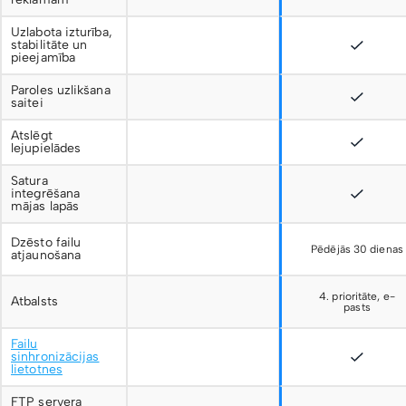
Uzlabota izturība,
stabilitāte un
pieejamība
Paroles uzlikšana
saitei
Atslēgt
lejupielādes
Satura
integrēšana
mājas lapās
Dzēsto failu
Pēdējās 30 dienas
atjaunošana
4. prioritāte, e-
Atbalsts
pasts
Failu
sinhronizācijas
lietotnes
FTP servera