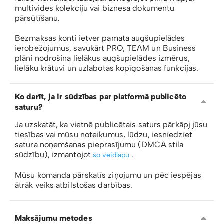
multivides kolekciju vai biznesa dokumentu
pārsūtīšanu.
Bezmaksas konti ietver pamata augšupielādes
ierobežojumus, savukārt PRO, TEAM un Business
plāni nodrošina lielākus augšupielādes izmērus,
lielāku krātuvi un uzlabotas kopīgošanas funkcijas.
Ko darīt, ja ir sūdzības par platformā publicēto
saturu?
Ja uzskatāt, ka vietnē publicētais saturs pārkāpj jūsu
tiesības vai mūsu noteikumus, lūdzu, iesniedziet
satura noņemšanas pieprasījumu (DMCA stila
sūdzību), izmantojot
.
šo veidlapu
Mūsu komanda pārskatīs ziņojumu un pēc iespējas
ātrāk veiks atbilstošas ​​darbības.
Maksājumu metodes