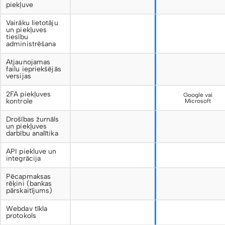
piekļuve
Vairāku lietotāju
un piekļuves
tiesību
administrēšana
Atjaunojamas
failu iepriekšējās
versijas
2FA piekļuves
Google vai
kontrole
Microsoft
Drošības žurnāls
un piekļuves
darbību analītika
API piekluve un
integrācija
Pēcapmaksas
rēķini (bankas
pārskaitījums)
Webdav tīkla
protokols