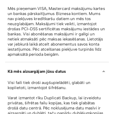
Mēs pieņemam VISA, Mastercard maksājumu kartes
un bankas pārskaitījumus Biznesa kontiem. Mums
nav piekļuves kredītkaršu datiem un mēs tos
neuzglabājam. Maksājumi tiek veikti, izmantojot
drošas PCI-DSS sertificētas maksājumu iestādes un
bankas. Visi abonēšanas maksājumi ir galīgi un
netiek atmaksāti pēc maksas iekasēšanas. Lietotājs
var jebkurā laikā atcelt abonementus savos konta
iestatījumos. Pēc atcelšanas piekļuve turpinās līdz
apmaksātā perioda beigām.
Kā mēs aizsargājam jūsu datus
Visi faili tiek droši augšupielādēti, glabāti un
koplietoti, izmantojot šifrēšanu.
Varat izmantot rīku Duplicati Backup, lai izveidotu
privātas, šifrētas failu kopijas, kas tiek glabātas
drošā datu centrā. Pēc noklusējuma datu masīvi ir
aizsargāti un dublēti, taču papildu dublējumkopijas