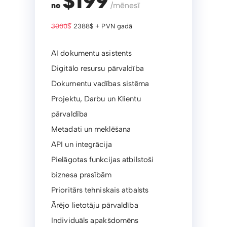
$199
no
/mēnesī
3000$
2388$ + PVN gadā
AI dokumentu asistents
Digitālo resursu pārvaldība
Dokumentu vadības sistēma
Projektu, Darbu un Klientu
pārvaldība
Metadati un meklēšana
API un integrācija
Pielāgotas funkcijas atbilstoši
biznesa prasībām
Prioritārs tehniskais atbalsts
Ārējo lietotāju pārvaldība
Individuāls apakšdomēns