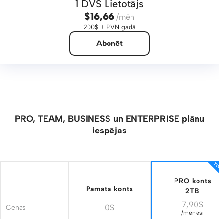
1 DVS Lietotājs
$16,66
/mēn
200$ + PVN gadā
Abonēt
PRO, TEAM, BUSINESS un ENTERPRISE plānu
iespējas
TOP
PRO konts
Pamata konts
2TB
7,90$
0$
Cenas
/mēnesī