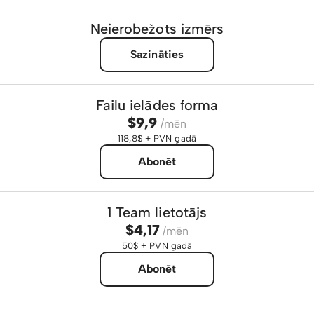
Neierobežots izmērs
Sazināties
Failu ielādes forma
$9,9
/mēn
118,8$ + PVN gadā
Abonēt
1 Team lietotājs
$4,17
/mēn
50$ + PVN gadā
Abonēt