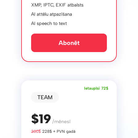
XMP, IPTC, EXIF ​​atbalsts
AI attēlu atpazīšana
AI speech to text
Abonēt
Ietaupīsi 72$
TEAM
$19
/mēnesī
300$
228$ + PVN gadā