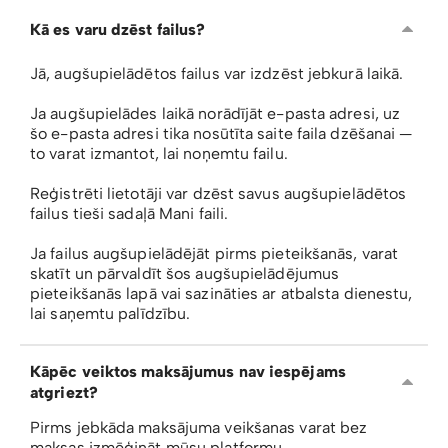
Kā es varu dzēst failus?
Jā, augšupielādētos failus var izdzēst jebkurā laikā.
Ja augšupielādes laikā norādījāt e-pasta adresi, uz
šo e-pasta adresi tika nosūtīta saite faila dzēšanai —
to varat izmantot, lai noņemtu failu.
Reģistrēti lietotāji var dzēst savus augšupielādētos
failus tieši sadaļā Mani faili.
Ja failus augšupielādējāt pirms pieteikšanās, varat
skatīt un pārvaldīt šos augšupielādējumus
pieteikšanās lapā vai sazināties ar atbalsta dienestu,
lai saņemtu palīdzību.
Kāpēc veiktos maksājumus nav iespējams
atgriezt?
Pirms jebkāda maksājuma veikšanas varat bez
maksas izmēģināt mūsu platformu.