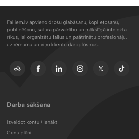
Failiem.lv apvieno drošu glabāšanu, koplietošanu,
publicēšanu, satura pārvaldību un mākslīgā intelekta
rīkus, lai organizētu failus un paātrinātu profesionāļu,
uzņēmumu un viņu klientu darbplūsmas.
Darba sākšana
Izveidot kontu / Ienākt
Cenu plāni