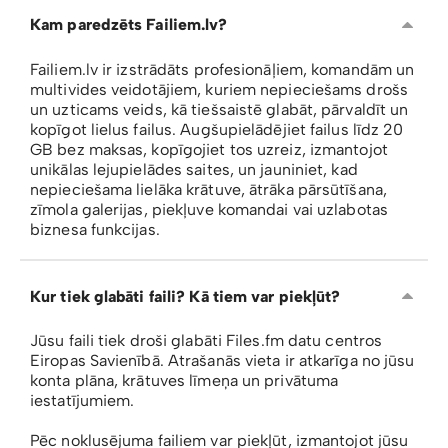
Kam paredzēts Failiem.lv?
Failiem.lv ir izstrādāts profesionāļiem, komandām un
multivides veidotājiem, kuriem nepieciešams drošs
un uzticams veids, kā tiešsaistē glabāt, pārvaldīt un
kopīgot lielus failus. Augšupielādējiet failus līdz 20
GB bez maksas, kopīgojiet tos uzreiz, izmantojot
unikālas lejupielādes saites, un jauniniet, kad
nepieciešama lielāka krātuve, ātrāka pārsūtīšana,
zīmola galerijas, piekļuve komandai vai uzlabotas
biznesa funkcijas.
Kur tiek glabāti faili? Kā tiem var piekļūt?
Jūsu faili tiek droši glabāti Files.fm datu centros
Eiropas Savienībā. Atrašanās vieta ir atkarīga no jūsu
konta plāna, krātuves līmeņa un privātuma
iestatījumiem.
Pēc noklusējuma failiem var piekļūt, izmantojot jūsu