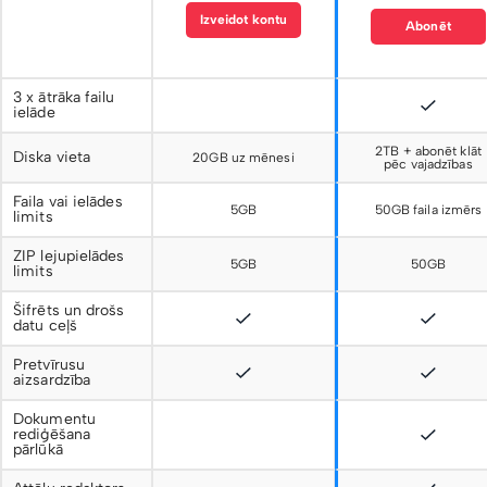
Izveidot kontu
Abonēt
3 x ātrāka failu
ielāde
2TB + abonēt klāt
Diska vieta
20GB uz mēnesi
pēc vajadzības
Faila vai ielādes
5GB
50GB faila izmērs
limits
ZIP lejupielādes
5GB
50GB
limits
Šifrēts un drošs
datu ceļš
Pretvīrusu
aizsardzība
Dokumentu
rediģēšana
pārlūkā