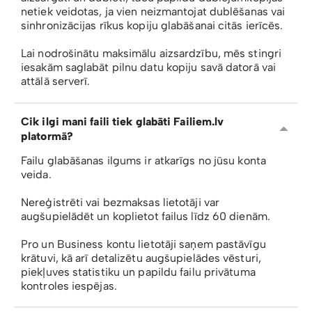
netiek veidotas, ja vien neizmantojat dublēšanas vai
sinhronizācijas rīkus kopiju glabāšanai citās ierīcēs.
Lai nodrošinātu maksimālu aizsardzību, mēs stingri
iesakām saglabāt pilnu datu kopiju savā datorā vai
attālā serverī.
Cik ilgi mani faili tiek glabāti Failiem.lv
platormā?
Failu glabāšanas ilgums ir atkarīgs no jūsu konta
veida.
Nereģistrēti vai bezmaksas lietotāji var
augšupielādēt un koplietot failus līdz 60 dienām.
Pro un Business kontu lietotāji saņem pastāvīgu
krātuvi, kā arī detalizētu augšupielādes vēsturi,
piekļuves statistiku un papildu failu privātuma
kontroles iespējas.