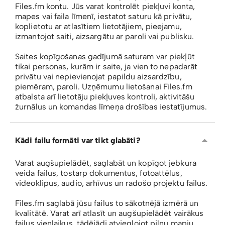
Files.fm kontu. Jūs varat kontrolēt piekļuvi konta,
mapes vai faila līmenī, iestatot saturu kā privātu,
koplietotu ar atlasītiem lietotājiem, pieejamu,
izmantojot saiti, aizsargātu ar paroli vai publisku.
Saites kopīgošanas gadījumā saturam var piekļūt
tikai personas, kurām ir saite, ja vien to nepadarāt
privātu vai nepievienojat papildu aizsardzību,
piemēram, paroli. Uzņēmumu lietošanai Files.fm
atbalsta arī lietotāju piekļuves kontroli, aktivitāšu
žurnālus un komandas līmeņa drošības iestatījumus.
Kādi failu formāti var tikt glabāti?
Varat augšupielādēt, saglabāt un kopīgot jebkura
veida failus, tostarp dokumentus, fotoattēlus,
videoklipus, audio, arhīvus un radošo projektu failus.
Files.fm saglabā jūsu failus to sākotnējā izmērā un
kvalitātē. Varat arī atlasīt un augšupielādēt vairākus
failus vienlaikus, tādējādi atvieglojot pilnu mapju,