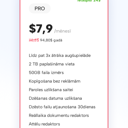
Ietaupīsi 24$
PRO
$7,9
/mēnesī
118,8$
94,80$ gadā
Līdz pat 3x ātrāka augšupielāde
2 TB paplašināma vieta
50GB faila izmērs
Kopīgošana bez reklāmām
Paroles uzlikšana saitei
Dzēšanas datuma uzlikšana
Dzēsto failu atjaunošana 30dienas
Reāllaika dokumentu redaktors
Attēlu redaktors