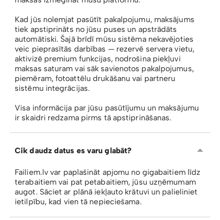
Kad jūs nolemjat pasūtīt pakalpojumu, maksājums
tiek apstiprināts no jūsu puses un apstrādāts
automātiski. Šajā brīdī mūsu sistēma nekavējoties
veic pieprasītās darbības — rezervē servera vietu,
aktivizē premium funkcijas, nodrošina piekļuvi
maksas saturam vai sāk savienotos pakalpojumus,
piemēram, fotoattēlu drukāšanu vai partneru
sistēmu integrācijas.
Visa informācija par jūsu pasūtījumu un maksājumu
ir skaidri redzama pirms tā apstiprināšanas.
Cik daudz datus es varu glabāt?
Failiem.lv var paplašināt apjomu no gigabaitiem līdz
terabaitiem vai pat petabaitiem, jūsu uzņēmumam
augot. Sāciet ar plānā iekļauto krātuvi un palieliniet
ietilpību, kad vien tā nepieciešama.