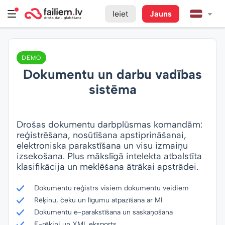
Ieiet
Jauns
DEMO
Dokumentu un darbu vadības
sistēma
Drošas dokumentu darbplūsmas komandām:
reģistrēšana, nosūtīšana apstiprināšanai,
elektroniska parakstīšana un visu izmaiņu
izsekošana. Plus mākslīgā intelekta atbalstīta
klasifikācija un meklēšana ātrākai apstrādei.
Dokumentu reģistrs visiem dokumentu veidiem
Rēķinu, čeku un līgumu atpazīšana ar MI
Dokumentu e-parakstīšana un saskaņošana
E-rēķini un XML eksports